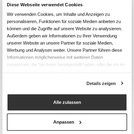
Diese Webseite verwendet Cookies
transport
rayonnages
Wir verwenden Cookies, um Inhalte und Anzeigen zu
personalisieren, Funktionen für soziale Medien anbieten zu
können und die Zugriffe auf unsere Website zu analysieren.
Außerdem geben wir Informationen zu Ihrer Verwendung
unserer Website an unsere Partner für soziale Medien,
Werbung und Analysen weiter. Unsere Partner führen diese
Informationen möglicherweise mit weiteren Daten
zusammen, die Sie ihnen bereitgestellt haben oder die sie im
Échelles et
Corbeilles à
Rahmen Ihrer Nutzung der Dienste gesammelt haben.
plateformes
déchets
Details zeigen
Alle zulassen
CONTACT
Nous sommes à votre
Anpassen
disposition