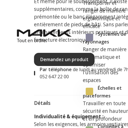
Et même pour le soubassement, il existe
Transporter et
supplémentaires, comme la boîte de r
ranger de manière
prémontée ou le banc élégamment intégr
ergonomique et
entièrement de pieds de bâti. Sans parl
efficace
aménagements intérieurs pratiques et d
Systèmes de
fermeture électroniques.
rayonnages
Ranger de manière
systématique et
Demandez un produit
optimiser
Par téléphone
de lundi au vendredi de 7
l’utilisation des
052 647 22 00
espaces
Échelles et
plateformes
Détails
Travailler en toute
sécurité en hauteu
Individualité & équipement :
et en profondeur
Selon les exigences, les armoire vestiai
Corbeilles à