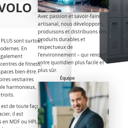
EVOLO
Avec passion et savoir-faire
artisanal, nous développons,
produisons et distribuons des
produits durables et
O PLUS sont surtout
respectueux de
 modernes. En
l’environnement – qui rendent
 également
votre quotidien plus facile et
 centres de fitness,
plus sûr.
spaces bien-être.
Équipe
oires vestiaires
ble harmonieux,
troits.
 est de toute façon
cier, il est
es en MDF ou HPL.