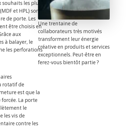
 souhaits les plus
s (MDF et HPL) sont
re de porte. Les
Une trentaine de
ent être choisis en
collaborateurs très motivés
 Grâce aux
transforment leur énergie
s à balayer, le
créative en produits et services
e les perforations
exceptionnels. Peut-être en
ferez-vous bientôt partie ?
aires
 rotatif de
rmeture est que la
 forcée. La porte
plètement le
 les vis de
ntaire contre les