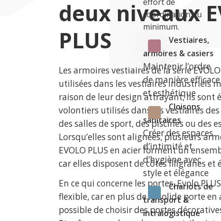
effort de
deux niveaux 
coordination au
minimum.
PLUS
Vestiaires,
armoires & casiers
Maintenir l’ordre
Les armoires vestiaires de la série EVOL
de manière efficace
utilisées dans les vestiaires industriels
et esthétique
raison de leur design attrayant, ils sont
Cloisons
volontiers utilisés dans les vestiaires des
sanitaires
des salles de sport, des piscines ou des e
Créer des espaces
Lorsqu’elles sont alignées, plusieurs arm
d’intimité et
EVOLO PLUS en acier forment un ensem
d’hygiène avec
car elles disposent de côtés filigranes et é
style et élégance
En ce qui concerne les portes, Evolo PLUS
Chariots de
flexible, car en plus de la solide porte en a
transport &
possible de choisir des portes décorativ
intralogistique