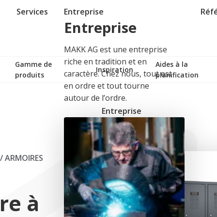
Services
Entreprise
Réf
Entreprise
MAKK AG est une entreprise
riche en tradition et en
Gamme de
Aides à la
Inspiration
caractère. Chez nous, tout est
produits
planification
en ordre et tout tourne
autour de l’ordre.
Entreprise
/
ARMOIRES
re à