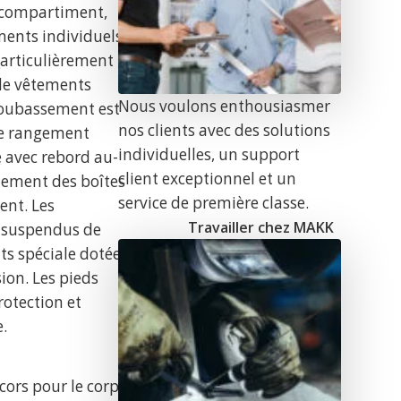
e compartiment,
ments individuels.
particulièrement
e
 de vêtements
Nous voulons enthousiasmer
soubassement est
nos clients avec des solutions
 de rangement
individuelles, un support
e avec rebord au-
client exceptionnel et un
lement des boîtes
service de première classe.
nt. Les
Travailler chez MAKK
e suspendus de
ts spéciale dotée
ion. Les pieds
rotection et
e.
n
cors pour le corps