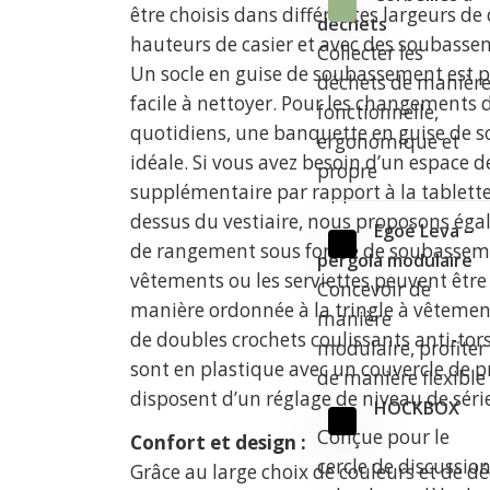
être choisis dans différentes largeurs d
déchets
hauteurs de casier et avec des soubasse
Collecter les
Un socle en guise de soubassement est 
déchets de manièr
facile à nettoyer. Pour les changements
fonctionnelle,
quotidiens, une banquette en guise de 
ergonomique et
idéale. Si vous avez besoin d’un espace
propre
supplémentaire par rapport à la tablett
dessus du vestiaire, nous proposons éga
Egoé Leva –
de rangement sous forme de soubasseme
pergola modulaire
vêtements ou les serviettes peuvent êtr
Concevoir de
manière ordonnée à la tringle à vêtemen
manière
de doubles crochets coulissants anti-tors
modulaire, profiter
sont en plastique avec un couvercle de p
de manière flexible
disposent d’un réglage de niveau de séri
HOCKBOX
Conçue pour le
Confort et design :
cercle de discussio
Grâce au large choix de couleurs et de dé