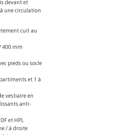
is devant et
 à une circulation
vêtement cuit au
 / 400 mm
vec pieds ou socle
partiments et 1 à
de vestiaire en
lissants anti-
MDF et HPL
e / à droite