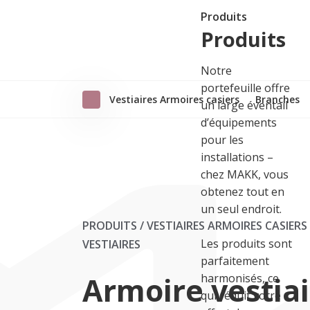
Produits
Produits
Notre
portefeuille offre
Vestiaires Armoires casiers
Branches
un large éventail
d’équipements
pour les
installations –
chez MAKK, vous
obtenez tout en
un seul endroit.
PRODUITS / VESTIAIRES ARMOIRES CASIERS
Les produits sont
VESTIAIRES
parfaitement
Armoire vestiai
harmonisés, ce
qui réduit votre