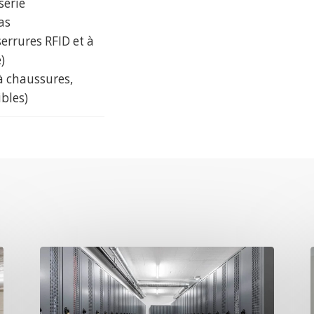
série
as
errures RFID et à
)
 à chaussures,
bles)