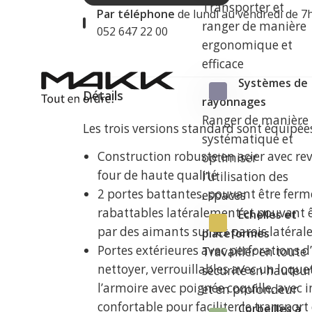
Transporter et
Par téléphone
de lundi au vendredi de 7
ranger de manière
052 647 22 00
ergonomique et
efficace
Systèmes de
Détails
rayonnages
Ranger de manière
Les trois versions standard sont équipée
systématique et
Construction robuste en acier avec re
optimiser
four de haute qualité
l’utilisation des
2 portes battantes, pouvant être fer
espaces
rabattables latéralement et pouvant ê
Échelles et
par des aimants sur les parois latéral
plateformes
Portes extérieures avec perforations d’
Travailler en toute
nettoyer, verrouillables avec un loquet
sécurité en hauteu
l’armoire avec poignée coquille, avec 
et en profondeur
confortable pour faciliter le transport
Corbeilles à