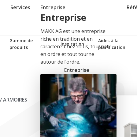
Services
Entreprise
Réf
Entreprise
MAKK AG est une entreprise
riche en tradition et en
Gamme de
Aides à la
Inspiration
caractère. Chez nous, tout est
produits
planification
en ordre et tout tourne
autour de l’ordre.
Entreprise
/
ARMOIRES