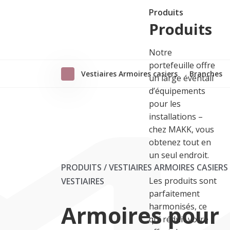
Produits
Produits
Notre
portefeuille offre
Vestiaires Armoires casiers
Branches
un large éventail
d’équipements
pour les
installations –
chez MAKK, vous
obtenez tout en
un seul endroit.
PRODUITS / VESTIAIRES ARMOIRES CASIERS
Les produits sont
VESTIAIRES
parfaitement
Armoires pour
harmonisés, ce
qui réduit votre