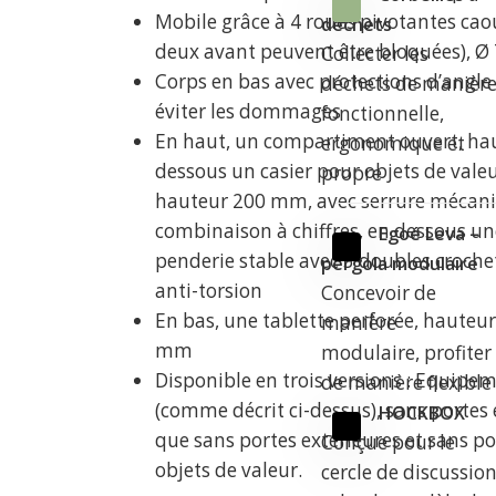
Mobile grâce à 4 roues pivotantes cao
déchets
deux avant peuvent être bloquées), 
Collecter les
Corps en bas avec protections d’angle
déchets de manièr
éviter les dommages
fonctionnelle,
En haut, un compartiment ouvert, ha
ergonomique et
dessous un casier pour objets de valeu
propre
hauteur 200 mm, avec serrure mécan
combinaison à chiffres, en dessous un
Egoé Leva –
penderie stable avec 3 doubles croche
pergola modulaire
anti-torsion
Concevoir de
En bas, une tablette perforée, haute
manière
mm
modulaire, profiter
Disponible en trois versions : Equipe
de manière flexible
(comme décrit ci-dessus), sans portes 
HOCKBOX
que sans portes extérieures et sans po
Conçue pour le
objets de valeur.
cercle de discussio