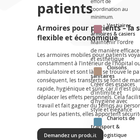
effort de
patients
coordination au
minimum.
Vestiaires,
Armoires pour patients – la 
armoires & casiers
flexible et économique
Maintenir l’ordre
de manière efficace
Les armoires mobiles pour patients voy
et esthétique
constamment à l’intérieur de l’hôpital ou
Cloisons
ambulatoire et sont là où se trouve le pa
sanitaires
conséquent, les transferts se font de ma
Créer des espaces
rapide, hygiénique et sûre, car il n’est p
d’intimité et
déplacer les effets personnels. Cela facili
d’hygiène avec
travail et fait gagner du temps au perso
style et élégance
pour les patients, elles apportent sécurit
Chariots de
transport &
intralogistique
Demandez un produit