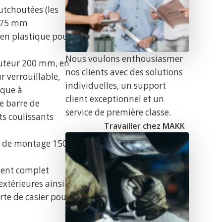
utchoutées (les
Ø 75 mm
 en plastique pour
e
Nous voulons enthousiasmer
uteur 200 mm, en
nos clients avec des solutions
r verrouillable,
individuelles, un support
ique à
client exceptionnel et un
e barre de
service de première classe.
ts coulissants
Travailler chez MAKK
ur de montage 150
ment complet
extérieures ainsi
rte de casier pour
n