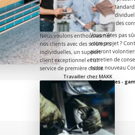
consoles standardi
besoins individue
e
volontiers des con
Vous n’êtes pas sû
Nous voulons enthousiasmer
votre projet ? Cont
nos clients avec des solutions
aideront volontiers
individuelles, un support
entretien de consei
client exceptionnel et un
notre nouveau
Con
service de première classe.
Travailler chez MAKK
Consoles - gam
n