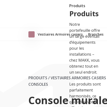
Produits
Produits
Notre
portefeuille offre
Vestiaires Armoires casiers
Branches
un large éventail
d’équipements
pour les
installations –
chez MAKK, vous
obtenez tout en
un seul endroit.
PRODUITS / VESTIAIRES ARMOIRES CASIERS
Les produits sont
CONSOLES
parfaitement
Console mural
harmonisés, ce
qui réduit votre