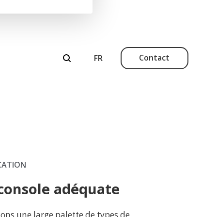
Contact
ICATION
 console adéquate
ons une large palette de types de