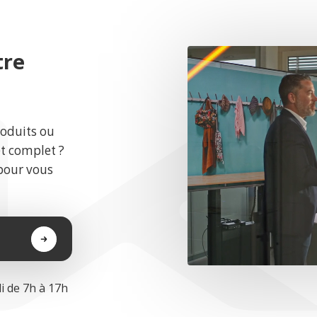
tre
roduits ou
et complet ?
pour vous
i de 7h à 17h