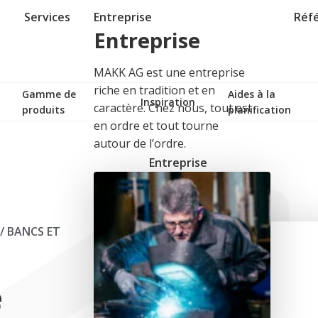
Services
Entreprise
Réf
Entreprise
MAKK AG est une entreprise
riche en tradition et en
Gamme de
Aides à la
Inspiration
caractère. Chez nous, tout est
produits
planification
en ordre et tout tourne
autour de l’ordre.
Entreprise
/
BANCS ET
e