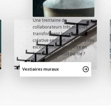
Une trentaine de
collaborateurs très motivés
transforment leur énergie
créative en produits et services
exceptionnels. Peut-être en
ferez-vous bientôt partie ?
Vestiaires muraux