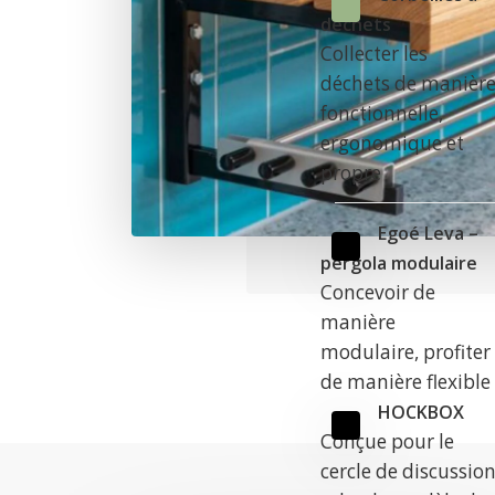
déchets
Collecter les
déchets de manièr
fonctionnelle,
ergonomique et
propre
Egoé Leva –
pergola modulaire
Concevoir de
manière
modulaire, profiter
de manière flexible
HOCKBOX
Conçue pour le
cercle de discussio