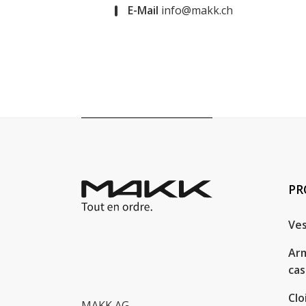
E-Mail
info@makk.ch
PR
Ves
Arm
cas
Clo
MAKK AG