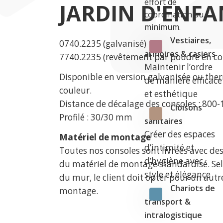
effort de
JARDIN D'ENFA
coordination au
minimum.
Vestiaires,
0740.2235 (galvanisé)
armoires & casiers
7740.2235 (revêtement par poudre en co
Maintenir l’ordre
Disponible en version galvanisée ou th
de manière efficace
couleur.
et esthétique
Distance de décalage des consoles : 80
Cloisons
Profilé : 30/30 mm
sanitaires
Créer des espaces
Matériel de montage
d’intimité et
Toutes nos consoles sont livrées avec de
d’hygiène avec
du matériel de montage standardisé. Se
style et élégance
du mur, le client doit opter pour un autr
Chariots de
montage.
transport &
intralogistique