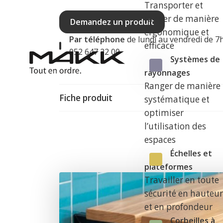
Transporter et
ranger de manière
Demandez un produit
ergonomique et
Par téléphone
de lundi au vendredi de 7
efficace
052 647 22 00
Systèmes de
rayonnages
Ranger de manière
Fiche produit
systématique et
optimiser
l’utilisation des
espaces
Échelles et
plateformes
Travailler en toute
sécurité en hauteu
et en profondeur
Corbeilles à