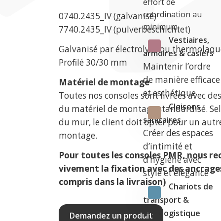
effort de
coordination au
0740.2435_IV (galvanisé)
minimum.
7740.2435_IV (pulverbeschichtet)
Vestiaires,
Galvanisé par électrolyse ou thermolaqu
armoires & casiers
Profilé 30/30 mm
Maintenir l’ordre
de manière efficace
Matériel de montage
et esthétique
Toutes nos consoles sont livrées avec de
Cloisons
du matériel de montage standardisé. Se
sanitaires
du mur, le client doit opter pour un autr
Créer des espaces
montage.
d’intimité et
Pour toutes les consoles PMR, nous 
d’hygiène avec
vivement la fixation avec des ancrages
style et élégance
compris dans la livraison)
Chariots de
transport &
intralogistique
Demandez un produit