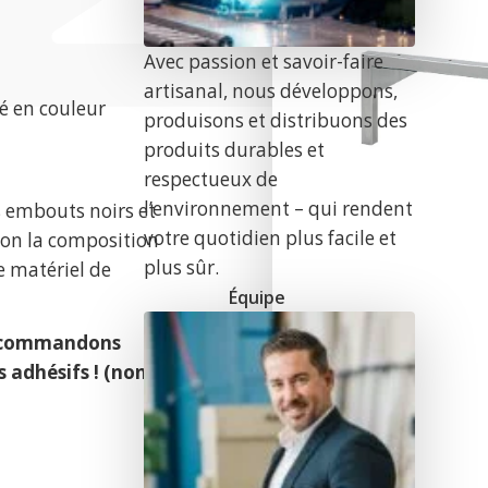
Avec passion et savoir-faire
artisanal, nous développons,
é en couleur
produisons et distribuons des
produits durables et
respectueux de
l’environnement – qui rendent
s embouts noirs et
votre quotidien plus facile et
lon la composition
plus sûr.
e matériel de
Équipe
recommandons
 adhésifs ! (non