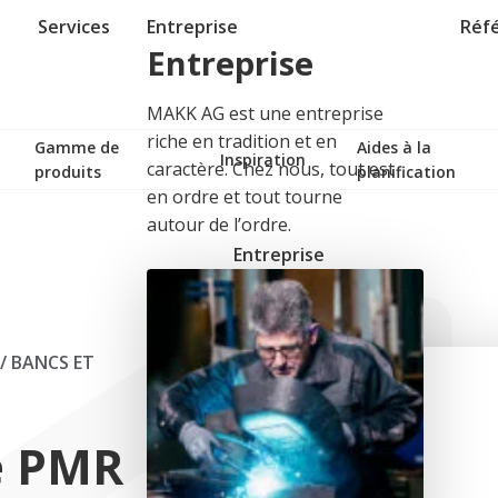
Services
Entreprise
Réf
Entreprise
MAKK AG est une entreprise
riche en tradition et en
Gamme de
Aides à la
Inspiration
caractère. Chez nous, tout est
produits
planification
en ordre et tout tourne
autour de l’ordre.
Entreprise
/
BANCS ET
e PMR