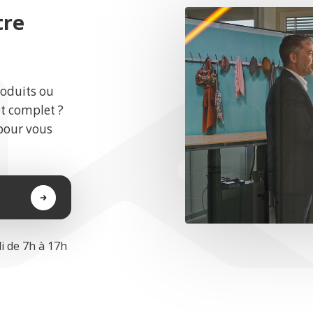
tre
roduits ou
et complet ?
pour vous
i de 7h à 17h