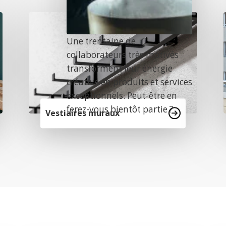
Une trentaine de
collaborateurs très motivés
transforment leur énergie
créative en produits et services
exceptionnels. Peut-être en
ferez-vous bientôt partie ?
Vestiaires muraux