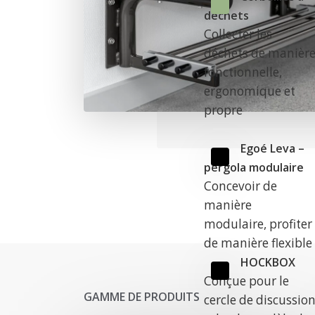
déchets
Collecter les
déchets de manièr
fonctionnelle,
ergonomique et
propre
Egoé Leva –
pergola modulaire
Concevoir de
manière
modulaire, profiter
de manière flexible
HOCKBOX
Conçue pour le
GAMME DE PRODUITS
cercle de discussio