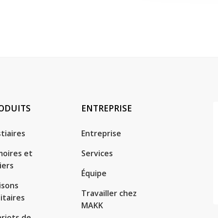
ODUITS
ENTREPRISE
tiaires
Entreprise
oires et
Services
iers
Équipe
isons
Travailler chez
itaires
MAKK
riots de