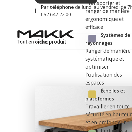
Transporter et
Par téléphone
de lundi au vendredi de 7
ranger de manière
052 647 22 00
ergonomique et
efficace
Systèmes de
Fiche produit
rayonnages
Ranger de manière
systématique et
optimiser
l’utilisation des
espaces
Échelles et
plateformes
Travailler en toute
sécurité en hauteu
et en profondeur
Corbeilles à