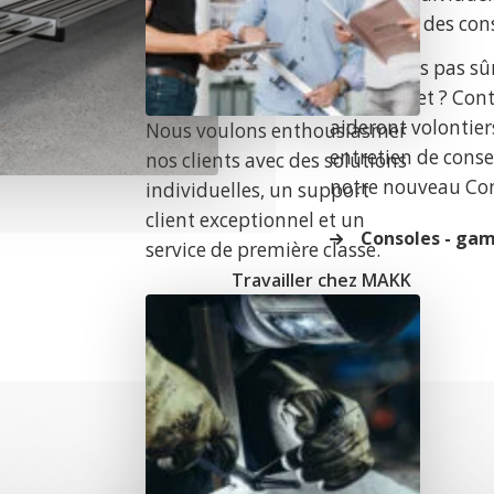
volontiers des con
Vous n’êtes pas sû
e
votre projet ? Cont
aideront volontiers
Nous voulons enthousiasmer
entretien de consei
nos clients avec des solutions
notre nouveau
Con
individuelles, un support
client exceptionnel et un
Consoles - gam
service de première classe.
Travailler chez MAKK
n