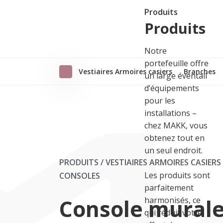
Produits
Produits
Notre
portefeuille offre
Vestiaires Armoires casiers
Branches
un large éventail
d’équipements
pour les
installations –
chez MAKK, vous
obtenez tout en
un seul endroit.
PRODUITS / VESTIAIRES ARMOIRES CASIERS
Les produits sont
CONSOLES
parfaitement
Console mural
harmonisés, ce
qui réduit votre