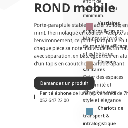
effort de
ROND mobile
coordination au
minimum.
Vestiaires,
Porte-parapluie stable en acier solide, e
armoires & casiers
mm), thermolaqué en couleur. Adapté au
Maintenir l’ordre
l’environnement, ce porte-parapluie en 
de manière efficace
chaque pièce sa note individuelle. En ha
et esthétique
avec séparation, en bas, égouttoir en a
Cloisons
d’un tapis en caoutchouc antidérapant.
sanitaires
Créer des espaces
Demandez un produit
d’intimité et
d’hygiène avec
Par téléphone
de lundi au vendredi de 7
style et élégance
052 647 22 00
Chariots de
transport &
intralogistique