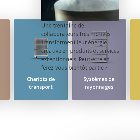
Une trentaine de
collaborateurs très motivés
transforment leur énergie
créative en produits et services
exceptionnels. Peut-être en
ferez-vous bientôt partie ?
Chariots de
Systèmes de
transport
rayonnages