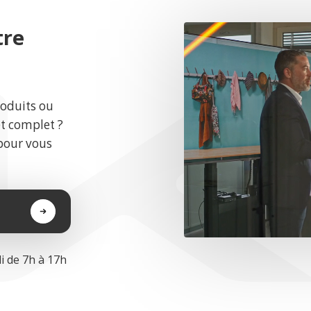
tre
roduits ou
et complet ?
pour vous
i de 7h à 17h