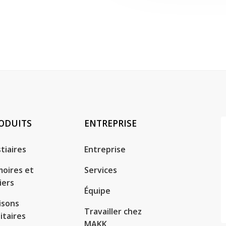
ODUITS
ENTREPRISE
tiaires
Entreprise
oires et
Services
iers
Équipe
isons
Travailler chez
itaires
MAKK