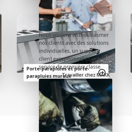
e
Nous voulons enthousiasmer
nos clients avec des solutions
individuelles, un support
client exceptionnel et un
service de première classe.
Porte-parapluies et porte-
Travailler chez MAKK
parapluies muraux
n