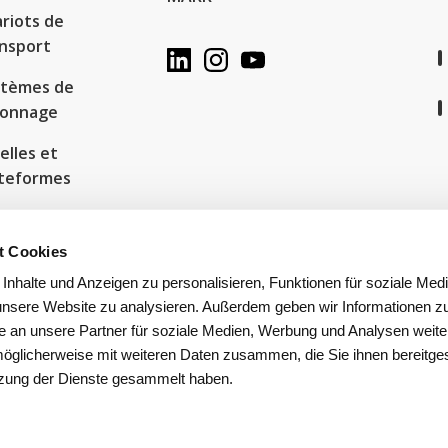
riots de
nsport
stèmes de
yonnage
elles et
ateformes
beilles à
hets et
t Cookies
tions de
nhalte und Anzeigen zu personalisieren, Funktionen für soziale Med
yclage
 unsere Website zu analysieren. Außerdem geben wir Informationen zu
 an unsere Partner für soziale Medien, Werbung und Analysen weite
möglicherweise mit weiteren Daten zusammen, die Sie ihnen bereitges
tzung der Dienste gesammelt haben.
Impressum
Protection des