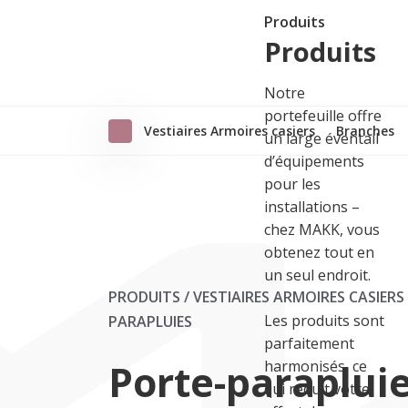
Produits
Produits
Notre
portefeuille offre
Vestiaires Armoires casiers
Branches
un large éventail
d’équipements
pour les
installations –
chez MAKK, vous
obtenez tout en
un seul endroit.
PRODUITS / VESTIAIRES ARMOIRES CASIERS
Les produits sont
PARAPLUIES
parfaitement
Porte-paraplui
harmonisés, ce
qui réduit votre