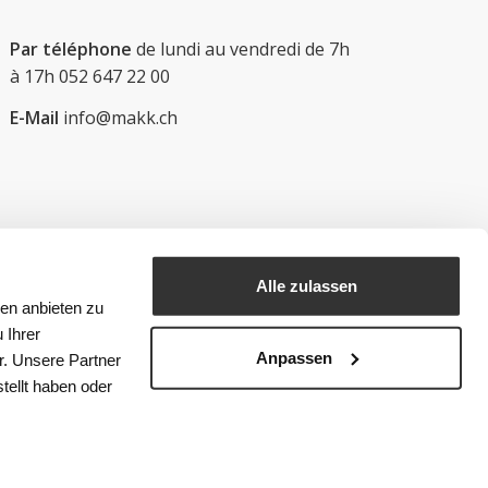
Par téléphone
de lundi au vendredi de 7h
à 17h
052 647 22 00
E-Mail
info@makk.ch
Alle zulassen
ien anbieten zu
 Ihrer
Anpassen
r. Unsere Partner
tellt haben oder
 données
CONDITIONS GÉNÉRALES DE VENTE
Déclaration relative aux cookies