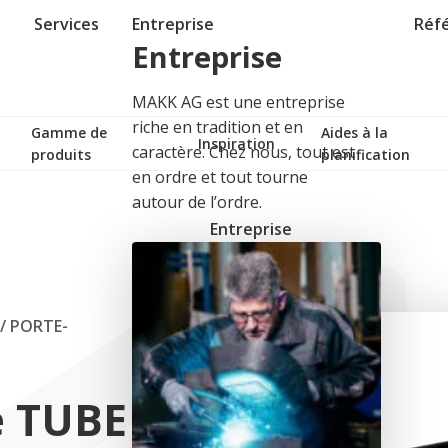
Services
Entreprise
Réf
Entreprise
MAKK AG est une entreprise
riche en tradition et en
Gamme de
Aides à la
Inspiration
caractère. Chez nous, tout est
produits
planification
en ordre et tout tourne
autour de l’ordre.
Entreprise
/
PORTE-
e TUBE