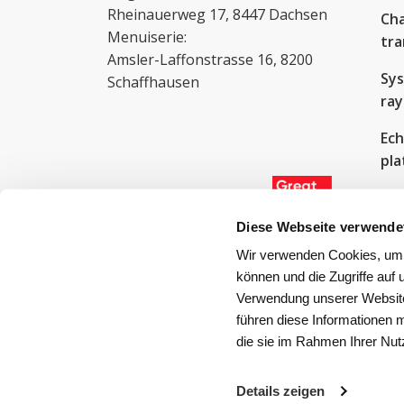
Rheinauerweg 17, 8447 Dachsen
Cha
Menuiserie:
tra
Amsler-Laffonstrasse 16, 8200
Sy
Schaffhausen
ra
Ech
pl
Cor
déc
Diese Webseite verwende
sta
Wir verwenden Cookies, um I
rec
können und die Zugriffe auf
Verwendung unserer Website
führen diese Informationen 
die sie im Rahmen Ihrer Nu
© MAKK AG - 2026
Details zeigen