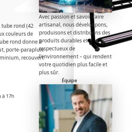
Avec passion et savoir-faire
artisanal, nous développons,
n tube rond (42
produisons et distribuons des
x couleurs de
produits durables et
tube rond donne à
respectueux de
ut, porte-parapluie
l’environnement – qui rendent
luminium, recouvert
votre quotidien plus facile et
plus sûr.
Équipe
h à 17h