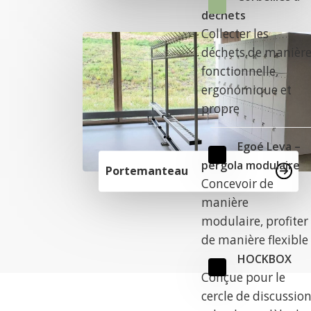
déchets
Collecter les
déchets de manièr
fonctionnelle,
ergonomique et
propre
Egoé Leva –
pergola modulaire
Portemanteau
Concevoir de
manière
modulaire, profiter
de manière flexible
HOCKBOX
Conçue pour le
cercle de discussio