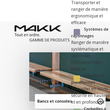
Transporter et
ranger de manière
ergonomique et
efficace
Systèmes de
rayonnages
GAMME DE PRODUITS
Ranger de manière
systématique et
optimiser
l’utilisation des
espaces
Échelles et
plateformes
Travailler en toute
sécurité en hauteu
Bancs et consoles
et en profondeur
Corbeilles à