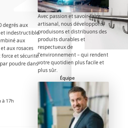
Avec passion et savoir-faire
artisanal, nous développons,
0 degrés aux
produisons et distribuons des
et indestructible.
produits durables et
ombiné aux
respectueux de
 et aux rosaces
l’environnement – qui rendent
force et sécurité.
votre quotidien plus facile et
u par poudre dans
plus sûr.
Équipe
h à 17h