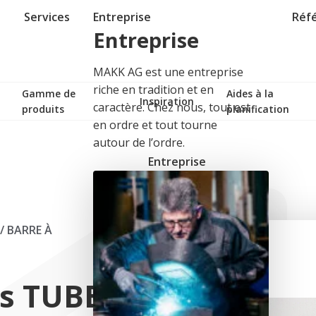
Services
Entreprise
Réf
Entreprise
MAKK AG est une entreprise
riche en tradition et en
Gamme de
Aides à la
Inspiration
caractère. Chez nous, tout est
produits
planification
en ordre et tout tourne
autour de l’ordre.
Entreprise
/
BARRE À
ts TUBE