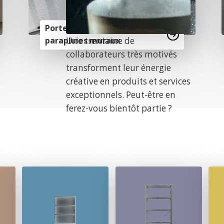
Porte-parapluies et porte-
Une trentaine de
parapluies muraux
collaborateurs très motivés
transforment leur énergie
créative en produits et services
exceptionnels. Peut-être en
ferez-vous bientôt partie ?