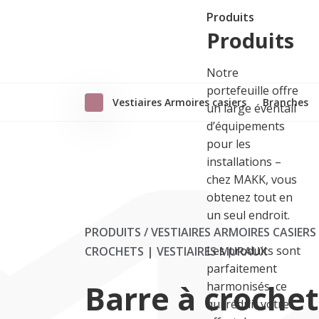
Produits
Produits
Notre
portefeuille offre
Vestiaires Armoires casiers
Branches
un large éventail
d’équipements
pour les
installations –
chez MAKK, vous
obtenez tout en
un seul endroit.
PRODUITS / VESTIAIRES ARMOIRES CASIERS
Les produits sont
CROCHETS | VESTIAIRES MURAUX
parfaitement
Barre à croche
harmonisés, ce
qui réduit votre