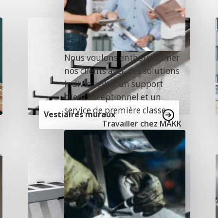
e
Nous voulons enthousiasmer
nos clients avec des solutions
individuelles, un support
client exceptionnel et un
service de première classe.
Vestiaires muraux
Travailler chez MAKK
n