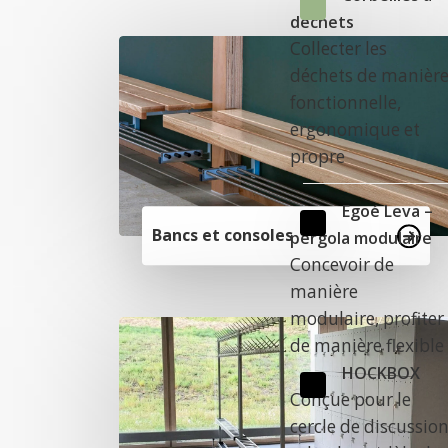
déchets
Collecter les
déchets de manièr
fonctionnelle,
ergonomique et
propre
Egoé Leva –
Bancs et consoles
pergola modulaire
Concevoir de
manière
modulaire, profiter
de manière flexible
HOCKBOX
Conçue pour le
cercle de discussio