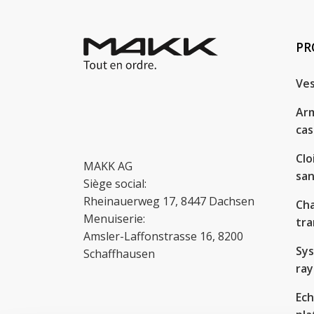
PR
Ves
Arm
cas
Clo
MAKK AG
san
Siège social:
Rheinauerweg 17, 8447 Dachsen
Cha
Menuiserie:
tra
Amsler-Laffonstrasse 16, 8200
Sy
Schaffhausen
ra
Ech