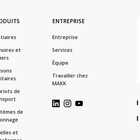
ODUITS
ENTREPRISE
tiaires
Entreprise
oires et
Services
iers
Équipe
isons
Travailler chez
itaires
MAKK
riots de
nsport
stèmes de
yonnage
elles et