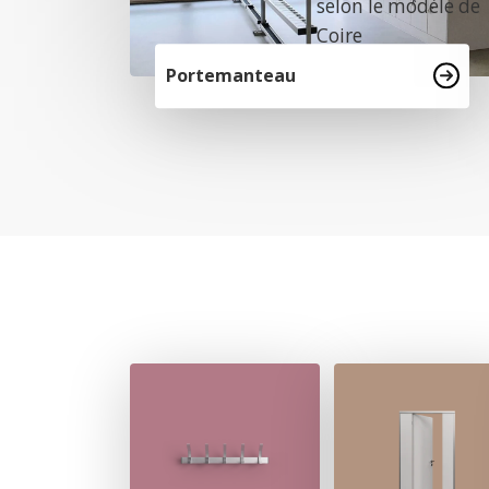
selon le modèle de
Coire
Portemanteau