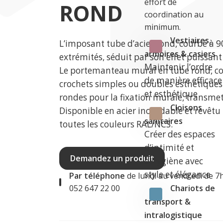
effort de
ROND
coordination au
minimum.
Vestiaires,
L’imposant tube d’acier rond, courbé à 9
armoires & casiers
extrémités, séduit par son effet puissant 
Maintenir l’ordre
Le portemanteau mural en tube rond, c
de manière efficace
crochets simples ou doubles esthétiques
et esthétique
rondes pour la fixation murale, transmet 
Cloisons
Disponible en acier inoxydable et revêt
sanitaires
toutes les couleurs RAL/NCS.
Créer des espaces
d’intimité et
Demandez un produit
d’hygiène avec
style et élégance
Par téléphone
de lundi au vendredi de 7
Chariots de
052 647 22 00
transport &
intralogistique