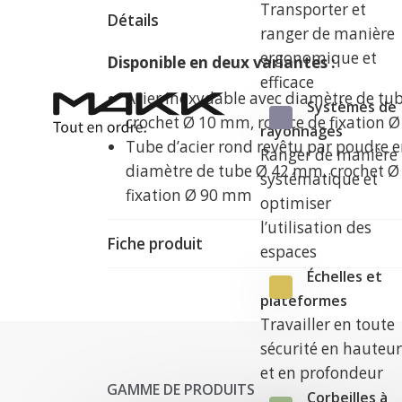
Transporter et
Détails
ranger de manière
ergonomique et
Disponible en deux variantes :
efficace
Acier inoxydable avec diamètre de t
Systèmes de
crochet Ø 10 mm, rosace de fixation
rayonnages
Tube d’acier rond revêtu par poudre e
Ranger de manière
diamètre de tube Ø 42 mm, crochet Ø
systématique et
fixation Ø 90 mm
optimiser
l’utilisation des
Fiche produit
espaces
Échelles et
plateformes
Travailler en toute
sécurité en hauteu
et en profondeur
GAMME DE PRODUITS
Corbeilles à