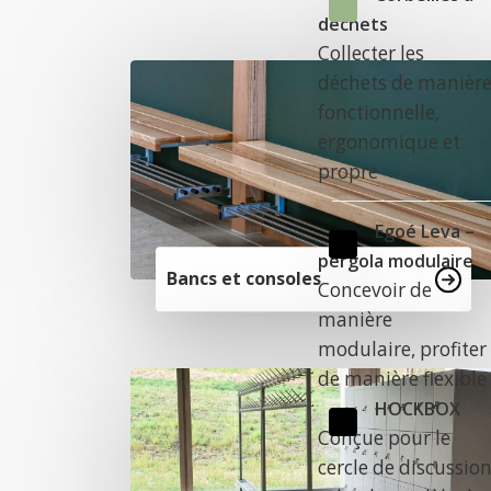
déchets
Collecter les
déchets de manièr
fonctionnelle,
ergonomique et
propre
Egoé Leva –
pergola modulaire
Bancs et consoles
Concevoir de
manière
modulaire, profiter
de manière flexible
HOCKBOX
Conçue pour le
cercle de discussio