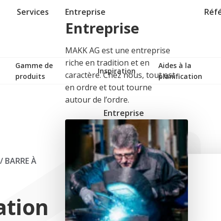
Services
Entreprise
Réf
Entreprise
MAKK AG est une entreprise
riche en tradition et en
Gamme de
Aides à la
Inspiration
caractère. Chez nous, tout est
produits
planification
en ordre et tout tourne
autour de l’ordre.
Entreprise
/
BARRE À
ation