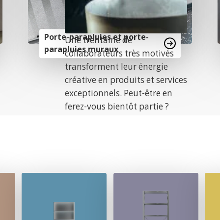
Porte-parapluies et porte-
Une trentaine de
parapluies muraux
collaborateurs très motivés
transforment leur énergie
créative en produits et services
exceptionnels. Peut-être en
ferez-vous bientôt partie ?