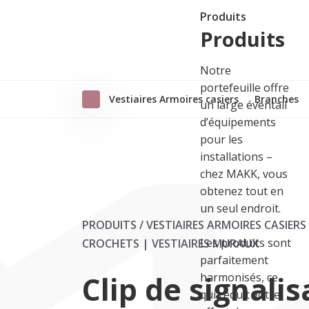
Produits
Produits
Notre
portefeuille offre
Vestiaires Armoires casiers
Branches
un large éventail
d’équipements
pour les
installations –
chez MAKK, vous
obtenez tout en
un seul endroit.
PRODUITS / VESTIAIRES ARMOIRES CASIERS
Les produits sont
CROCHETS | VESTIAIRES MURAUX
parfaitement
Clip de signalis
harmonisés, ce
qui réduit votre