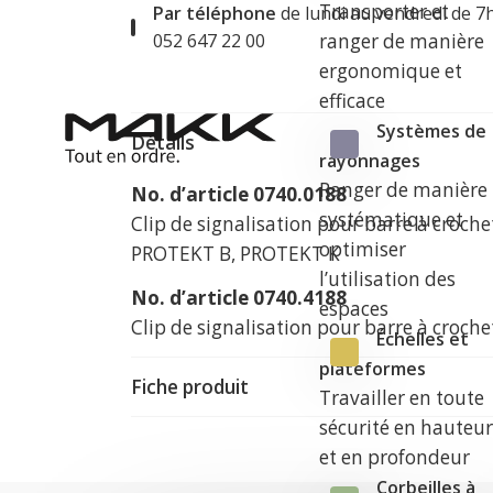
Transporter et
Par téléphone
de lundi au vendredi de 7
ranger de manière
052 647 22 00
ergonomique et
efficace
Systèmes de
Détails
rayonnages
Ranger de manière
No. d’article 0740.0188
systématique et
Clip de signalisation pour barre à croc
optimiser
PROTEKT B, PROTEKT K
l’utilisation des
No. d’article 0740.4188
espaces
Clip de signalisation pour barre à croc
Échelles et
plateformes
Fiche produit
Travailler en toute
sécurité en hauteu
et en profondeur
Corbeilles à