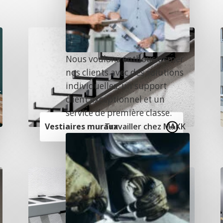
e
Nous voulons enthousiasmer
nos clients avec des solutions
individuelles, un support
client exceptionnel et un
service de première classe.
Travailler chez MAKK
Vestiaires muraux
n