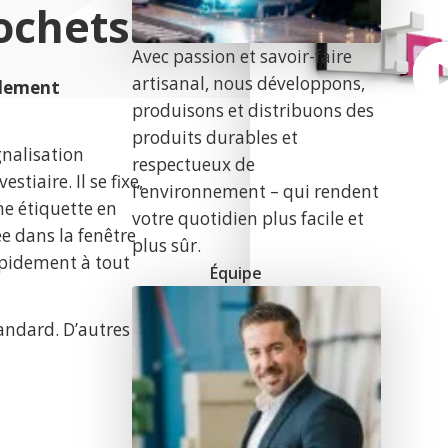
ochets
Avec passion et savoir-faire
artisanal, nous développons,
ilement
produisons et distribuons des
produits durables et
gnalisation
respectueux de
tiaire. Il se fixe,
l’environnement – qui rendent
ne étiquette en
votre quotidien plus facile et
ée dans la fenêtre
plus sûr.
apidement à tout
Équipe
tandard. D’autres