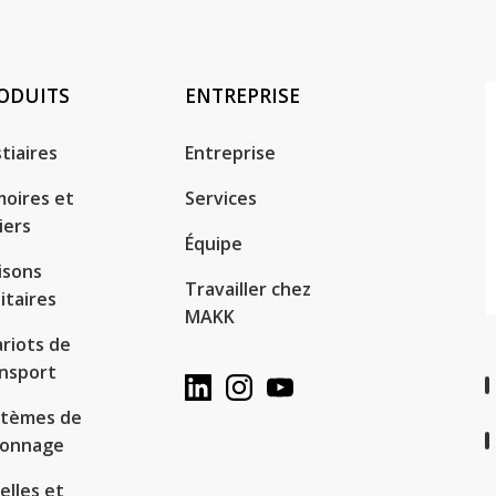
ODUITS
ENTREPRISE
tiaires
Entreprise
oires et
Services
iers
Équipe
isons
Travailler chez
itaires
MAKK
riots de
nsport
stèmes de
yonnage
elles et