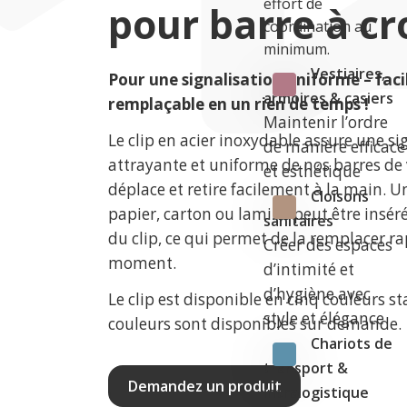
effort de
pour barre à cr
coordination au
minimum.
Vestiaires,
Pour une signalisation uniforme – fac
armoires & casiers
remplaçable en un rien de temps !
Maintenir l’ordre
Le clip en acier inoxydable assure une si
de manière efficace
attrayante et uniforme de nos barres de ves
et esthétique
déplace et retire facilement à la main. U
Cloisons
papier, carton ou laminé peut être insér
sanitaires
du clip, ce qui permet de la remplacer r
Créer des espaces
moment.
d’intimité et
d’hygiène avec
Le clip est disponible en cinq couleurs s
style et élégance
couleurs sont disponibles sur demande.
Chariots de
transport &
Demandez un produit
intralogistique