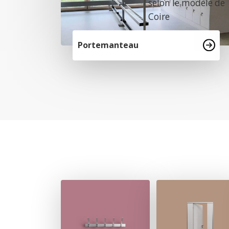
selon le modèle de
Coire
Portemanteau