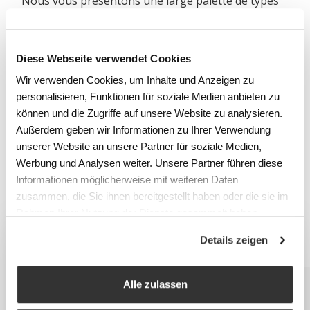
Nous vous présentons une large palette de types
de consoles standardisées qui répondent à tous les
besoins individuels. Nous réalisons également
volontiers des constructions spéciales.
Diese Webseite verwendet Cookies
Vous n’êtes pas sûr de la console qui pourrait
Wir verwenden Cookies, um Inhalte und Anzeigen zu
convenir à votre projet ? Contactez nos
personalisieren, Funktionen für soziale Medien anbieten zu
professionnels. Ils vous aideront volontiers à faire
können und die Zugriffe auf unsere Website zu analysieren.
le bon choix – lors d’un entretien de conseil, à l’aide
Außerdem geben wir Informationen zu Ihrer Verwendung
de visualisations et avec notre
unserer Website an unsere Partner für soziale Medien,
nouveau
Configurateur vestiaire
Werbung und Analysen weiter. Unsere Partner führen diese
Informationen möglicherweise mit weiteren Daten
Consoles - gamme de produits (PDF)
zusammen, die Sie ihnen bereitgestellt haben oder die sie im
Rahmen Ihrer Nutzung der Dienste gesammelt haben.
Details zeigen
Alle zulassen