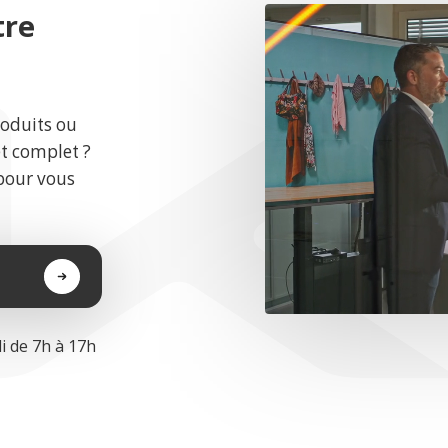
tre
roduits ou
et complet ?
pour vous
i de 7h à 17h