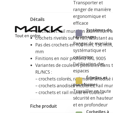
Transporter et
ranger de manière
ergonomique et
Détails
efficace
Systèmes de
crochets et rail mural en aluminium a
rayonnages
crochets rivetés sur le rail, résistant
Ranger de manière
Pas des crochets en 100 mm, 150 mm
systématique et
mm
optimiser
Finitions en noir profond RAL 9005
l’utilisation des
Variantes de couleurs possibles dans t
espaces
RL/NCS :
Échelles et
– crochets colorés, rail mural anodisé 
plateformes
– crochets anodisés incolores, rail mur
Travailler en toute
– crochets et rail mural en couleur
sécurité en hauteu
et en profondeur
Fiche produit
Corbeilles à