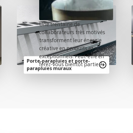
Une trentaine de
collaborateurs très motivés
transforment leur énergie
créative en produits et services
exceptionnels. Peut-être en
Porte-parapluies et porte-
ferez-vous bientôt partie ?
parapluies muraux