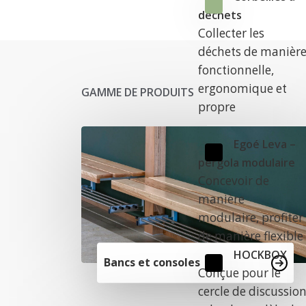
déchets
Collecter les
déchets de manièr
fonctionnelle,
ergonomique et
GAMME DE PRODUITS
propre
Egoé Leva –
pergola modulaire
Concevoir de
manière
modulaire, profiter
de manière flexible
HOCKBOX
Bancs et consoles
Conçue pour le
cercle de discussio