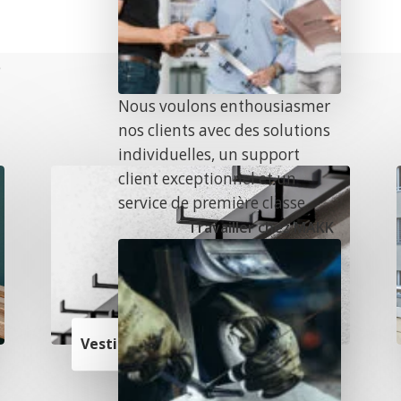
e
Nous voulons enthousiasmer
nos clients avec des solutions
individuelles, un support
client exceptionnel et un
service de première classe.
Travailler chez MAKK
Vestiaires muraux
n