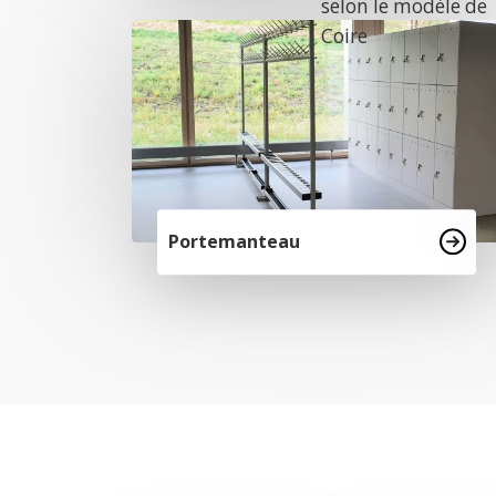
selon le modèle de
Coire
Portemanteau