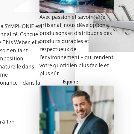
Avec passion et savoir-faire
artisanal, nous développons,
 la SYMPHONIE est
produisons et distribuons des
onnalité. Conçue
produits durables et
 This Weber, elle
respectueux de
soit en tant
l’environnement – qui rendent
mposition.
votre quotidien plus facile et
naturelle dans
plus sûr.
rme
Équipe
sonance – dans la
h à 17h