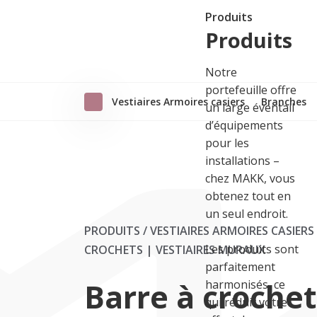
Produits
Produits
Notre
portefeuille offre
Vestiaires Armoires casiers
Branches
un large éventail
d’équipements
pour les
installations –
chez MAKK, vous
obtenez tout en
un seul endroit.
PRODUITS / VESTIAIRES ARMOIRES CASIERS
Les produits sont
CROCHETS | VESTIAIRES MURAUX
parfaitement
Barre à crochet
harmonisés, ce
qui réduit votre