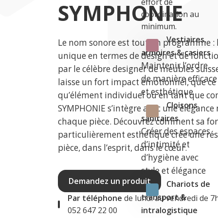
effort de
SYMPHONIE
coordination au
minimum.
Vestiaires,
Le nom sonore est tout un programme :
armoires & casiers
unique en termes de design et de foncti
Maintenir l’ordre
par le célèbre designer de meubles suisse
de manière efficace
laisse un fort impact émotionnel, que ce 
et esthétique
qu’élément individuel ou en tant que co
Cloisons
SYMPHONIE s’intègre avec une élégance 
sanitaires
chaque pièce. Découvrez comment sa fo
Créer des espaces
particulièrement esthétique crée une ré
d’intimité et
pièce, dans l’esprit, dans le cœur.
d’hygiène avec
style et élégance
Demandez un produit
Chariots de
transport &
Par téléphone
de lundi au vendredi de 7
intralogistique
052 647 22 00